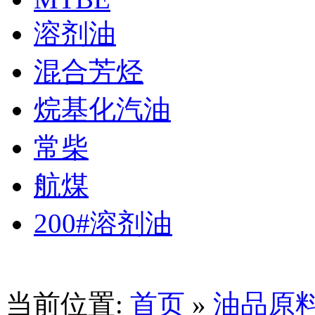
溶剂油
混合芳烃
烷基化汽油
常柴
航煤
200#溶剂油
当前位置:
首页
»
油品原