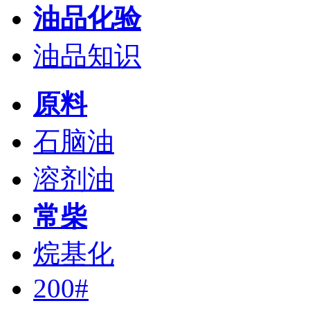
油品化验
油品知识
原料
石脑油
溶剂油
常柴
烷基化
200#