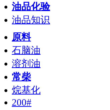
油品化验
油品知识
原料
石脑油
溶剂油
常柴
烷基化
200#