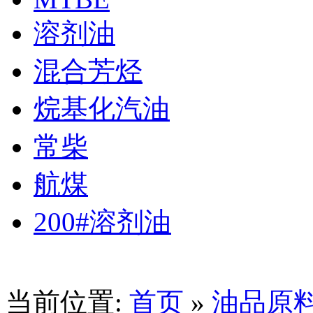
溶剂油
混合芳烃
烷基化汽油
常柴
航煤
200#溶剂油
当前位置:
首页
»
油品原