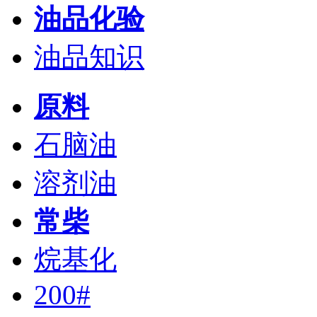
油品化验
油品知识
原料
石脑油
溶剂油
常柴
烷基化
200#