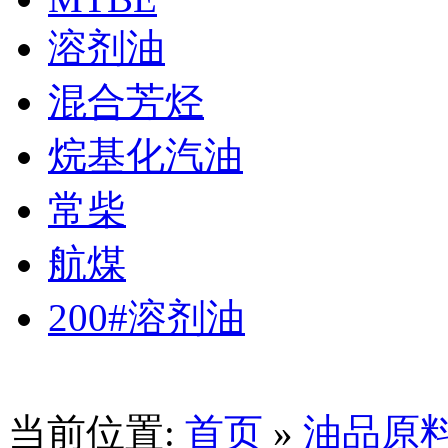
溶剂油
混合芳烃
烷基化汽油
常柴
航煤
200#溶剂油
当前位置:
首页
»
油品原