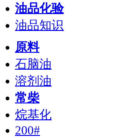
油品化验
油品知识
原料
石脑油
溶剂油
常柴
烷基化
200#