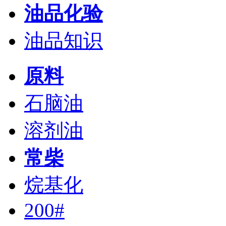
油品化验
油品知识
原料
石脑油
溶剂油
常柴
烷基化
200#