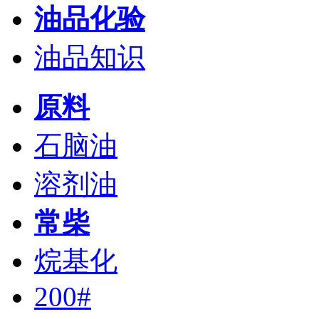
油品化验
油品知识
原料
石脑油
溶剂油
常柴
烷基化
200#