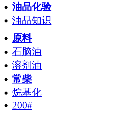
油品化验
油品知识
原料
石脑油
溶剂油
常柴
烷基化
200#