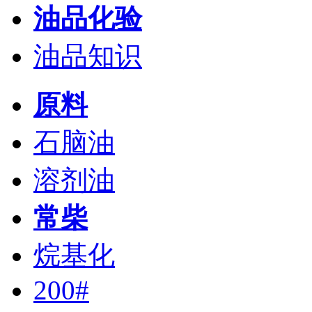
油品化验
油品知识
原料
石脑油
溶剂油
常柴
烷基化
200#