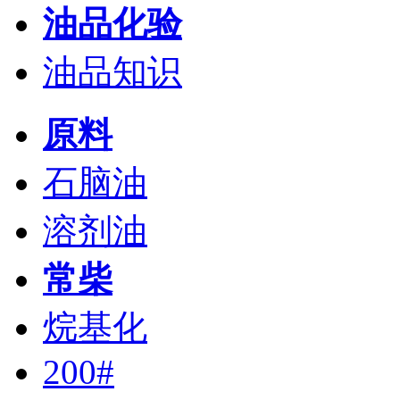
油品化验
油品知识
原料
石脑油
溶剂油
常柴
烷基化
200#