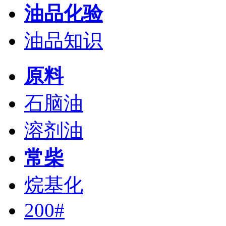
油品化验
油品知识
原料
石脑油
溶剂油
常柴
烷基化
200#