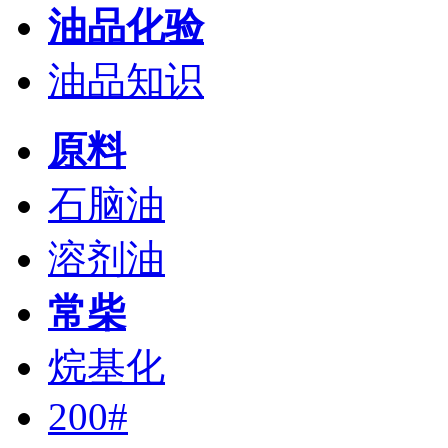
油品化验
油品知识
原料
石脑油
溶剂油
常柴
烷基化
200#