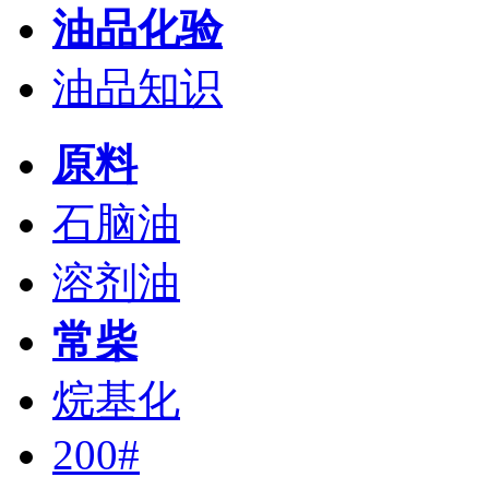
油品化验
油品知识
原料
石脑油
溶剂油
常柴
烷基化
200#