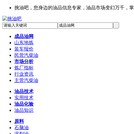
挑油吧，您身边的油品信息专家，油品市场变幻万千，掌
成品油网
山东地炼
装车报价
民营汽柴油
市场分析
炼厂指标
行业资讯
主营汽柴油
油品技术
实用技术
油品化验
油品知识
原料
石脑油
溶剂油