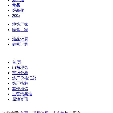
常柴
烷基化
200#
地炼厂家
民营厂家
油品计算
标密计算
首 页
山东地炼
市场分析
炼厂价格汇总
炼厂指标
其他地炼
主营汽柴油
原油资讯