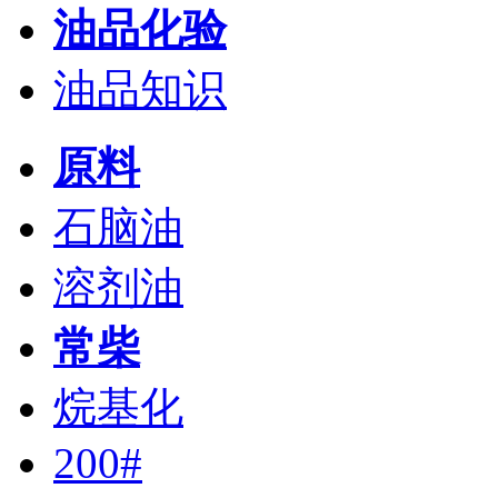
油品化验
油品知识
原料
石脑油
溶剂油
常柴
烷基化
200#