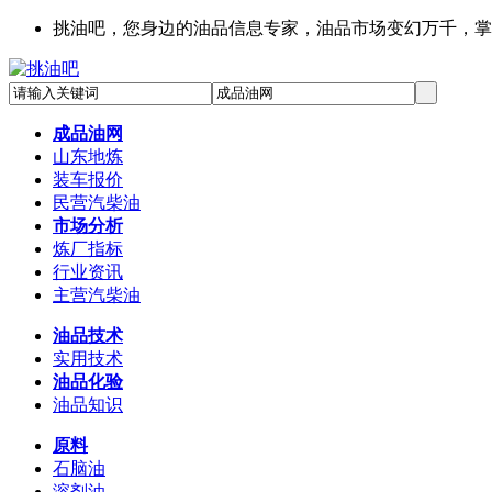
挑油吧，您身边的油品信息专家，油品市场变幻万千，掌
成品油网
山东地炼
装车报价
民营汽柴油
市场分析
炼厂指标
行业资讯
主营汽柴油
油品技术
实用技术
油品化验
油品知识
原料
石脑油
溶剂油