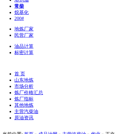
常柴
烷基化
200#
地炼厂家
民营厂家
油品计算
标密计算
首 页
山东地炼
市场分析
炼厂价格汇总
炼厂指标
其他地炼
主营汽柴油
原油资讯